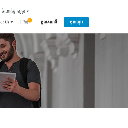
ចំណាត់ថ្នាក់ក្រុម
0
ut Us
ចូលគណនី
ចុះឈ្មោះ