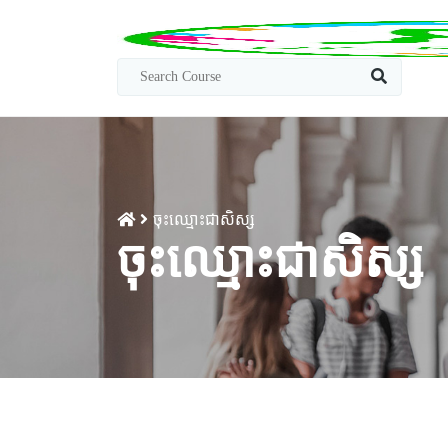
ចុះឈ្មោះជាសិស្ស
ចុះឈ្មោះជាសិស្ស