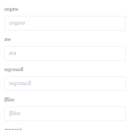
គោត្តនាម
នាម
ឈ្មោះគណនី
អ៊ីម៉ែល