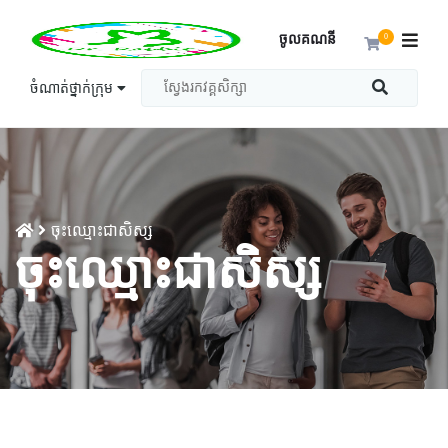
ចូលគណនី
0
ចំណាត់ថ្នាក់ក្រុម
ចុះឈ្មោះជាសិស្ស
ចុះឈ្មោះជាសិស្ស