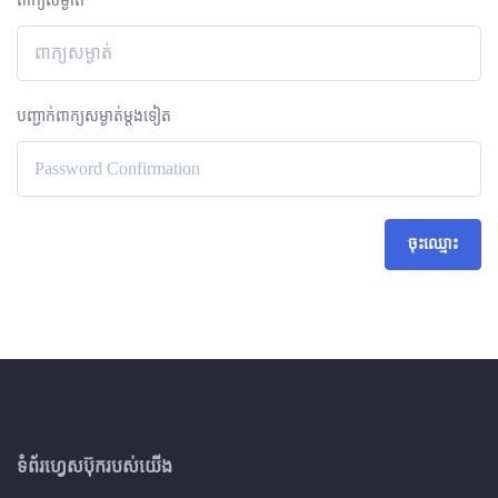
ពាក្យសម្ងាត់
បញ្ជាក់ពាក្យសម្ងាត់ម្តងទៀត
ចុះឈ្មោះ
ទំព័រហ្វេសប៊ុករបស់យើង