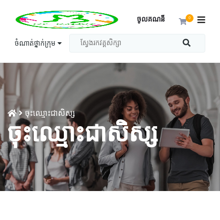
ចូលគណនី
0
ចំណាត់ថ្នាក់ក្រុម
ចុះឈ្មោះជាសិស្ស
ចុះឈ្មោះជាសិស្ស