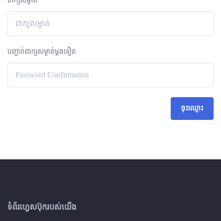
ពាក្យសម្ងាត់
បញ្ជាក់ពាក្យសម្ងាត់ម្តងទៀត
ចុះឈ្មោះ
ទំព័រហ្វេសប៊ុករបស់យើង