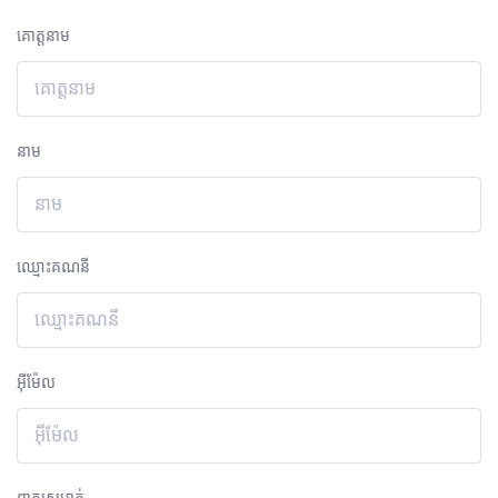
គោត្តនាម
នាម
ឈ្មោះគណនី
អ៊ីម៉ែល