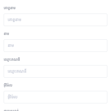
គោត្តនាម
នាម
ឈ្មោះគណនី
អ៊ីម៉ែល