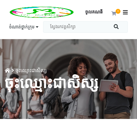
ចូលគណនី
0
ចំណាត់ថ្នាក់ក្រុម
ចុះឈ្មោះជាសិស្ស
ចុះឈ្មោះជាសិស្ស