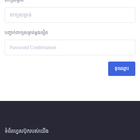
ពាក្យសម្ងាត់
បញ្ជាក់ពាក្យសម្ងាត់ម្តងទៀត
ចុះឈ្មោះ
ទំព័រហ្វេសប៊ុករបស់យើង