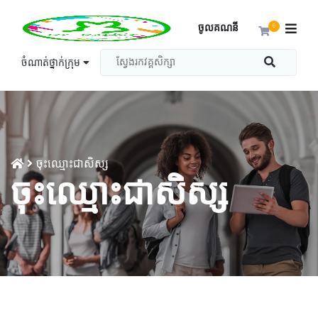
ចូលគណនី
0
ចំណាត់ថ្នាក់ក្រុម
ចុះឈ្មោះជាសិស្ស
ចុះឈ្មោះជាសិស្ស