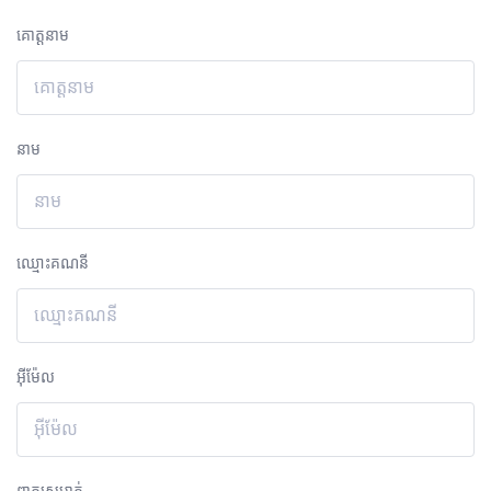
គោត្តនាម
នាម
ឈ្មោះគណនី
អ៊ីម៉ែល