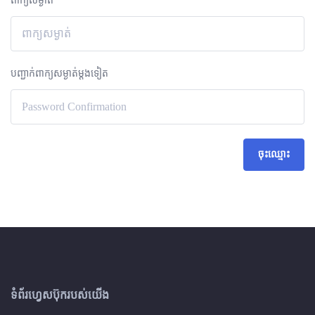
ពាក្យសម្ងាត់
បញ្ជាក់ពាក្យសម្ងាត់ម្តងទៀត
ចុះឈ្មោះ
ទំព័រហ្វេសប៊ុករបស់យើង