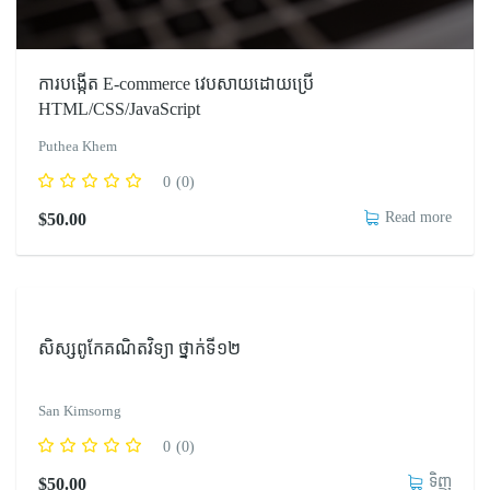
ការបង្កើត​ E-commerce វេបសាយដោយប្រើ
HTML/CSS/JavaScript
Puthea Khem
0
(0)
Read more
$
50.00
សិស្សពូកែគណិតវិទ្យា ថ្នាក់ទី១២
San Kimsorng
0
(0)
ទិញ
$
50.00