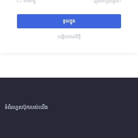
ចងចាំខ្ញុំ
ភ្លេចពាក្យសម្ងាត់?
បង្កើតគណនីថ្មី
ទំព័រហ្វេសប៊ុករបស់យើង