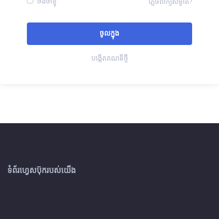
ចងចាំខ្ញុំ
ភ្លេចពាក្យសម្ងាត់?
បង្កើតគណនីថ្មី
ទំព័រហ្វេសប៊ុករបស់យើង