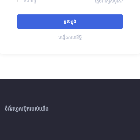
ចងចាំខ្ញុំ
ភ្លេចពាក្យសម្ងាត់?
បង្កើតគណនីថ្មី
ទំព័រហ្វេសប៊ុករបស់យើង