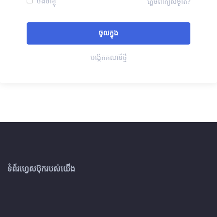
ចងចាំខ្ញុំ
ភ្លេចពាក្យសម្ងាត់?
បង្កើតគណនីថ្មី
ទំព័រហ្វេសប៊ុករបស់យើង