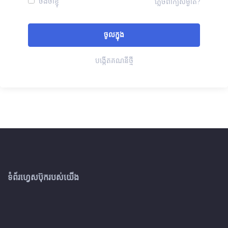
ចងចាំខ្ញុំ
ភ្លេចពាក្យសម្ងាត់?
បង្កើតគណនីថ្មី
ទំព័រហ្វេសប៊ុករបស់យើង