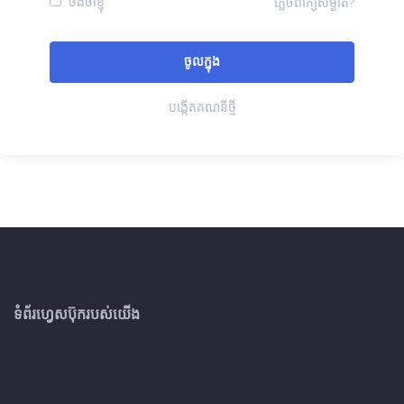
ចងចាំខ្ញុំ
ភ្លេចពាក្យសម្ងាត់?
បង្កើតគណនីថ្មី
ទំព័រហ្វេសប៊ុករបស់យើង