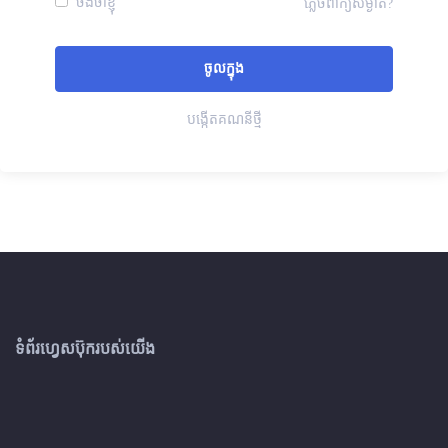
ចងចាំខ្ញុំ
ភ្លេចពាក្យសម្ងាត់?
បង្កើតគណនីថ្មី
ទំព័រហ្វេសប៊ុករបស់យើង