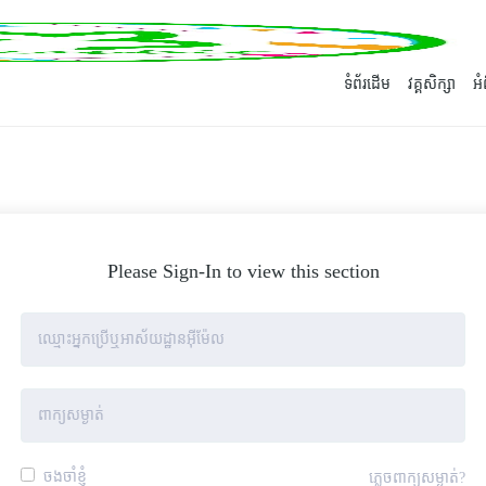
ទំព័រដើម
វគ្គសិក្សា
អ
Please Sign-In to view this section
ចងចាំខ្ញុំ
ភ្លេចពាក្យសម្ងាត់?