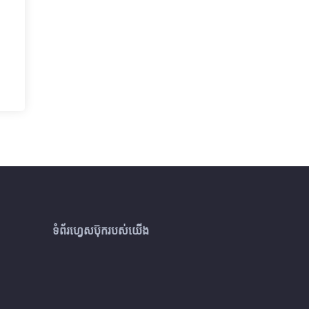
ទំព័រហ្វេសប៊ុករបស់យើង