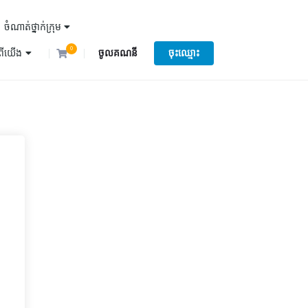
ចំណាត់ថ្នាក់ក្រុម
0
ំពីយើង
ចូលគណនី
ចុះឈ្មោះ