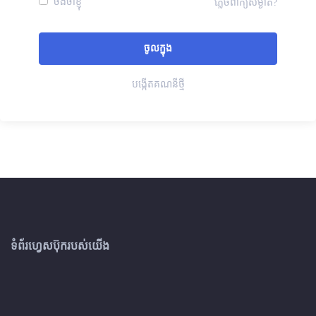
ចងចាំខ្ញុំ
ភ្លេចពាក្យសម្ងាត់?
បង្កើតគណនីថ្មី
ទំព័រហ្វេសប៊ុករបស់យើង