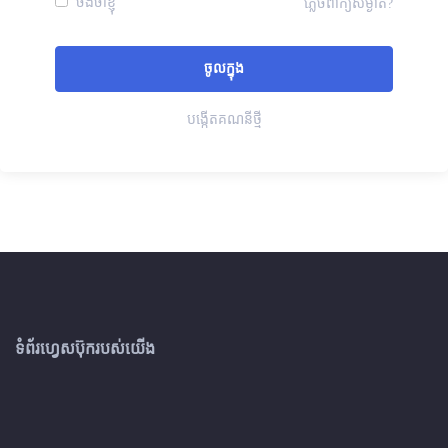
ចងចាំខ្ញុំ
ភ្លេចពាក្យសម្ងាត់?
បង្កើតគណនីថ្មី
ទំព័រហ្វេសប៊ុករបស់យើង