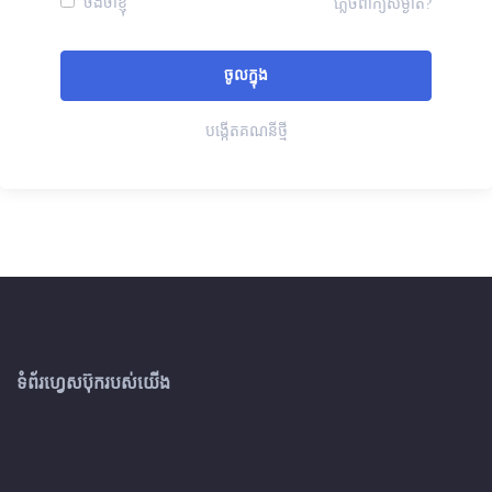
ចងចាំខ្ញុំ
ភ្លេចពាក្យសម្ងាត់?
បង្កើតគណនីថ្មី
ទំព័រហ្វេសប៊ុករបស់យើង