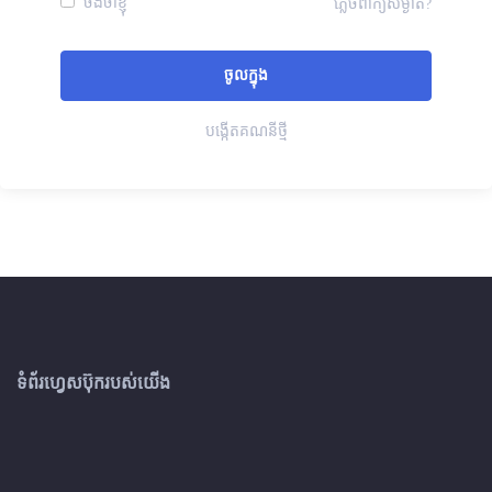
ចងចាំខ្ញុំ
ភ្លេចពាក្យសម្ងាត់?
បង្កើតគណនីថ្មី
ទំព័រហ្វេសប៊ុករបស់យើង