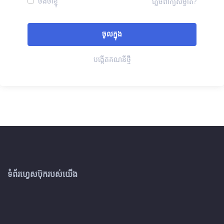
ចងចាំខ្ញុំ
ភ្លេចពាក្យសម្ងាត់?
បង្កើតគណនីថ្មី
ទំព័រហ្វេសប៊ុករបស់យើង