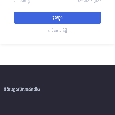
ចងចាំខ្ញុំ
ភ្លេចពាក្យសម្ងាត់?
បង្កើតគណនីថ្មី
ទំព័រហ្វេសប៊ុករបស់យើង