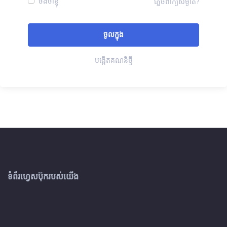
ចងចាំខ្ញុំ
ភ្លេចពាក្យសម្ងាត់?
បង្កើតគណនីថ្មី
ទំព័រហ្វេសប៊ុករបស់យើង