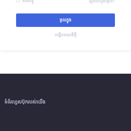
ចងចាំខ្ញុំ
ភ្លេចពាក្យសម្ងាត់?
បង្កើតគណនីថ្មី
ទំព័រហ្វេសប៊ុករបស់យើង