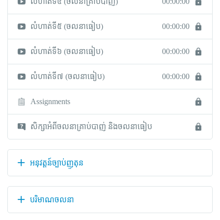
លំហាត់ទី៤​ (ចលនាគ្រាប់បាញ់)
00:00:00
លំហាត់ទី៥ (ចលនាធៀប)
00:00:00
លំហាត់ទី៦ (ចលនាធៀប)
00:00:00
លំហាត់ទី៧ (ចលនាធៀប)
00:00:00
Assignments
សិក្សាអំពីចលនាគ្រាប់បាញ់ និងចលនាធៀប
អនុវត្តន៍ច្បាប់ញូតុន
បរិមាណចលនា