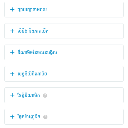
ច្បាប់រក្សាថាមពល
លំនឹង និងភាពយឺត
ឌីណាមិចនៃចលនារង្វិល
សន្ទនីយ៍ឌីណាមិច
ទែម៉ូឌីណាមិក
?
ផ្នែកម៉ាញេទិក
?