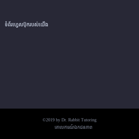
ទំព័រហ្វេសប៊ុករបស់យើង
©2019 by Dr. Rabbit Tutoring
គោលការណ៍ឯកជនភាព