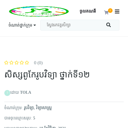
ចូលគណនី
0
ចំណាត់ថ្នាក់ក្រុម
0
(0)
សិស្សពូកែរូបវិទ្យា ថ្នាក់ទី១២
ដោយ
TOLA
T
ចំណាត់​ក្រុម
រូបវិទ្យា
វិទ្យាសាស្ត្រ
បានចុះឈ្មោះសរុប
5