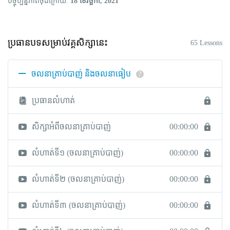
បច្ចុប្បន្នភាពចុងក្រោយ
18 ខែ​វិច្ឆិកា, 2021
ប្រធានបទសម្រាប់វគ្គសិក្សានេះ
65 Lessons
ចលនាគ្រាប់បាញ់ និងចលនាធៀប
?
ប្រធានលំហាត់
សិក្សាអំពីចលនាគ្រាប់បាញ់
00:00:00
លំហាត់ទី១​ (ចលនាគ្រាប់បាញ់)
00:00:00
លំហាត់ទី២ (ចលនាគ្រាប់បាញ់)
00:00:00
លំហាត់ទី៣ (ចលនាគ្រាប់បាញ់)
00:00:00