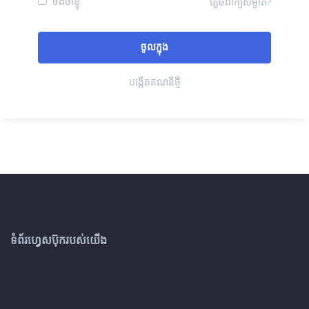
ចងចាំខ្ញុំ
ភ្លេចពាក្យសម្ងាត់?
បង្កើតគណនីថ្មី
ទំព័រហ្វេសប៊ុករបស់យើង