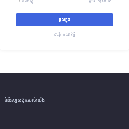
ចងចាំខ្ញុំ
ភ្លេចពាក្យសម្ងាត់?
បង្កើតគណនីថ្មី
ទំព័រហ្វេសប៊ុករបស់យើង