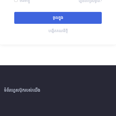
ចងចាំខ្ញុំ
ភ្លេចពាក្យសម្ងាត់?
បង្កើតគណនីថ្មី
ទំព័រហ្វេសប៊ុករបស់យើង