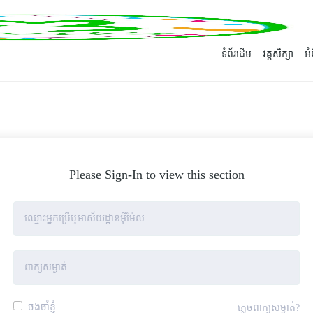
ទំព័រដើម
វគ្គសិក្សា
អ
Please Sign-In to view this section
ចងចាំខ្ញុំ
ភ្លេចពាក្យសម្ងាត់?