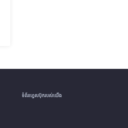
ទំព័រហ្វេសប៊ុករបស់យើង