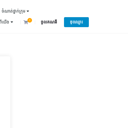
ចំណាត់ថ្នាក់ក្រុម
0
ំពីយើង
ចូលគណនី
ចុះឈ្មោះ