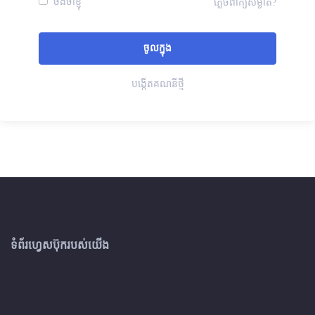
ចងចាំខ្ញុំ
ភ្លេចពាក្យសម្ងាត់?
បង្កើតគណនីថ្មី
ទំព័រហ្វេសប៊ុករបស់យើង