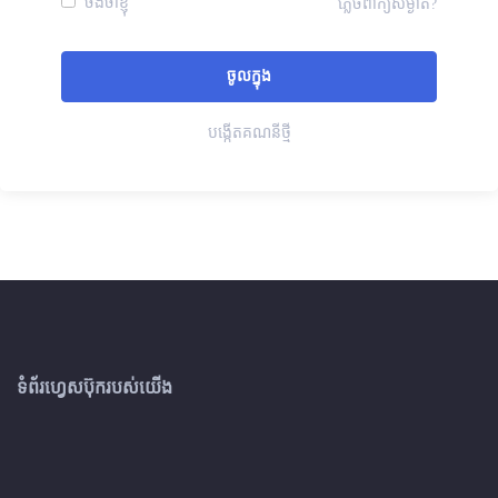
ចងចាំខ្ញុំ
ភ្លេចពាក្យសម្ងាត់?
បង្កើតគណនីថ្មី
ទំព័រហ្វេសប៊ុករបស់យើង