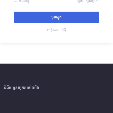
ចងចាំខ្ញុំ
ភ្លេចពាក្យសម្ងាត់?
បង្កើតគណនីថ្មី
ទំព័រហ្វេសប៊ុករបស់យើង