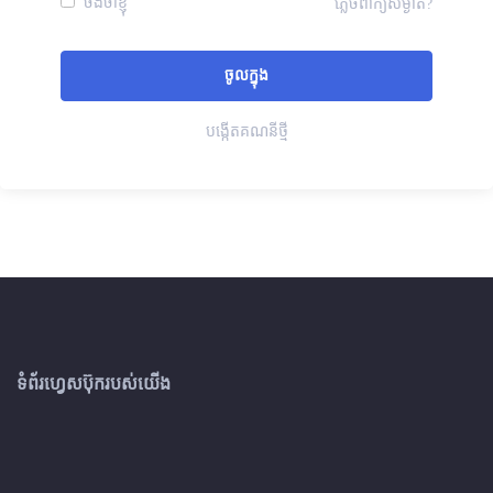
ចងចាំខ្ញុំ
ភ្លេចពាក្យសម្ងាត់?
បង្កើតគណនីថ្មី
ទំព័រហ្វេសប៊ុករបស់យើង