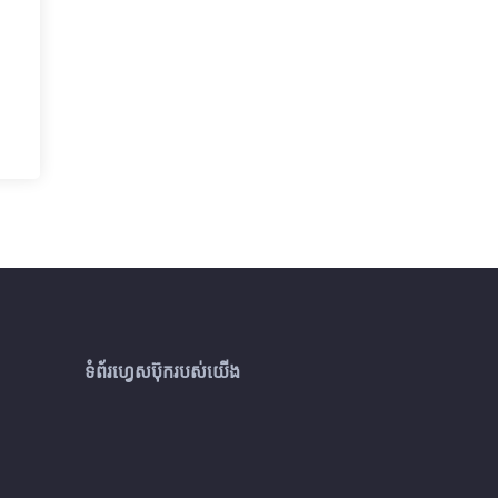
ទំព័រហ្វេសប៊ុករបស់យើង