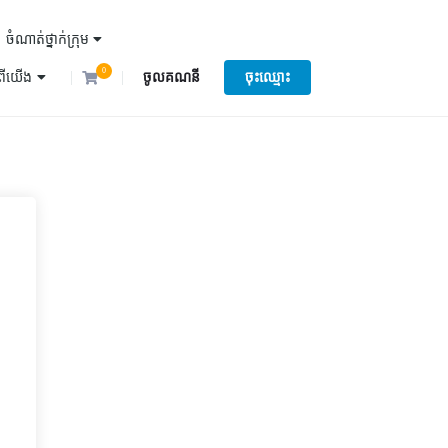
ចំណាត់ថ្នាក់ក្រុម
0
ំពីយើង
ចូលគណនី
ចុះឈ្មោះ