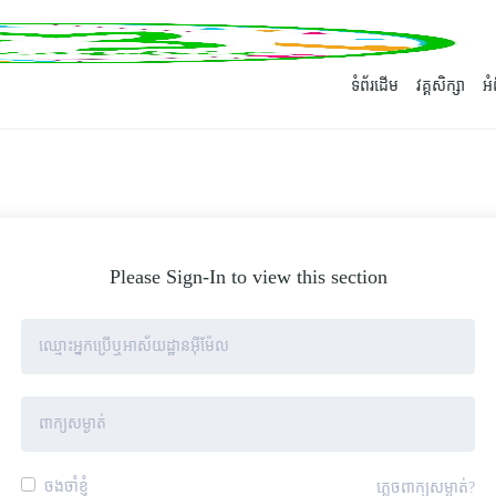
ទំព័រដើម
វគ្គសិក្សា
អ
Please Sign-In to view this section
ចងចាំខ្ញុំ
ភ្លេចពាក្យសម្ងាត់?