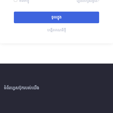
ចងចាំខ្ញុំ
ភ្លេចពាក្យសម្ងាត់?
បង្កើតគណនីថ្មី
ទំព័រហ្វេសប៊ុករបស់យើង