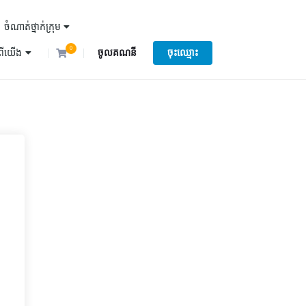
ចំណាត់ថ្នាក់ក្រុម
0
ំពីយើង
ចូលគណនី
ចុះឈ្មោះ