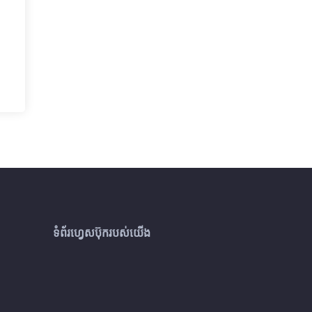
ទំព័រហ្វេសប៊ុករបស់យើង