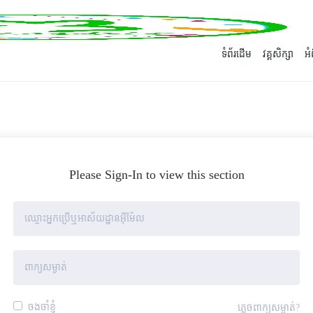
ទំព័រដើម
វគ្គសិក្សា
អ
Please Sign-In to view this section
ចងចាំខ្ញុំ
ភ្លេចពាក្យសម្ងាត់?