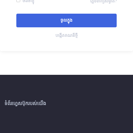
ចងចាំខ្ញុំ
ភ្លេចពាក្យសម្ងាត់?
បង្កើតគណនីថ្មី
ទំព័រហ្វេសប៊ុករបស់យើង