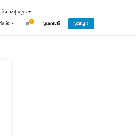
ចំណាត់ថ្នាក់ក្រុម
0
ំពីយើង
ចូលគណនី
ចុះឈ្មោះ