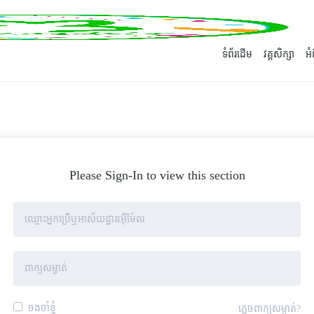
ទំព័រដើម
វគ្គសិក្សា
អ
Please Sign-In to view this section
ចងចាំខ្ញុំ
ភ្លេចពាក្យសម្ងាត់?