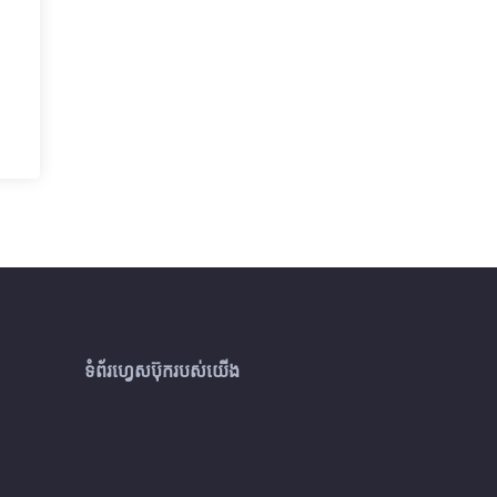
ទំព័រហ្វេសប៊ុករបស់យើង