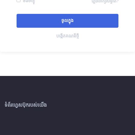
ចងចាំខ្ញុំ
ភ្លេចពាក្យសម្ងាត់?
បង្កើតគណនីថ្មី
ទំព័រហ្វេសប៊ុករបស់យើង