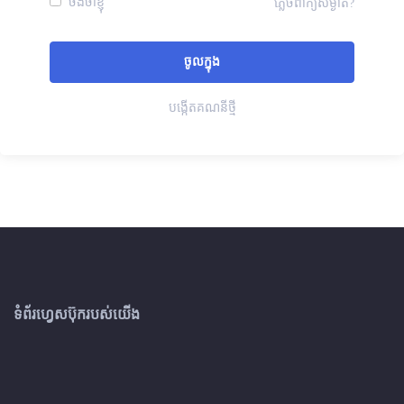
ចងចាំខ្ញុំ
ភ្លេចពាក្យសម្ងាត់?
បង្កើតគណនីថ្មី
ទំព័រហ្វេសប៊ុករបស់យើង