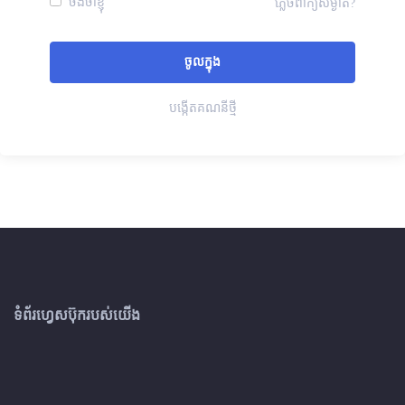
ចងចាំខ្ញុំ
ភ្លេចពាក្យសម្ងាត់?
បង្កើតគណនីថ្មី
ទំព័រហ្វេសប៊ុករបស់យើង