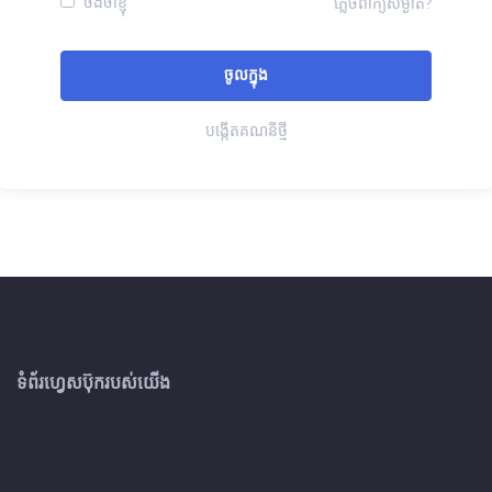
ចងចាំខ្ញុំ
ភ្លេចពាក្យសម្ងាត់?
បង្កើតគណនីថ្មី
ទំព័រហ្វេសប៊ុករបស់យើង