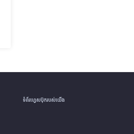
ទំព័រហ្វេសប៊ុករបស់យើង