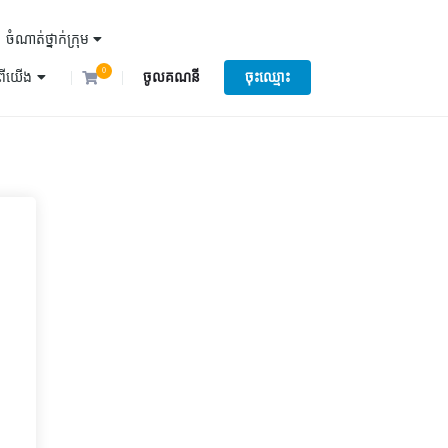
ចំណាត់ថ្នាក់ក្រុម
0
ំពីយើង
ចូលគណនី
ចុះឈ្មោះ