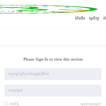
ទំព័រដើម
វគ្គសិក្សា
អ
Please Sign-In to view this section
ចងចាំខ្ញុំ
ភ្លេចពាក្យសម្ងាត់?