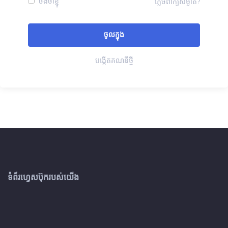
ចងចាំខ្ញុំ
ភ្លេចពាក្យសម្ងាត់?
បង្កើតគណនីថ្មី
ទំព័រហ្វេសប៊ុករបស់យើង