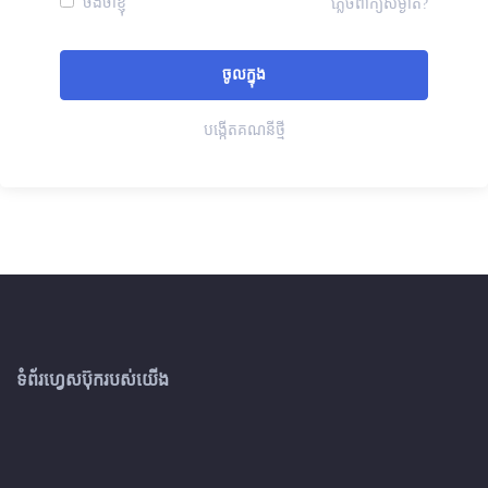
ចងចាំខ្ញុំ
ភ្លេចពាក្យសម្ងាត់?
បង្កើតគណនីថ្មី
ទំព័រហ្វេសប៊ុករបស់យើង