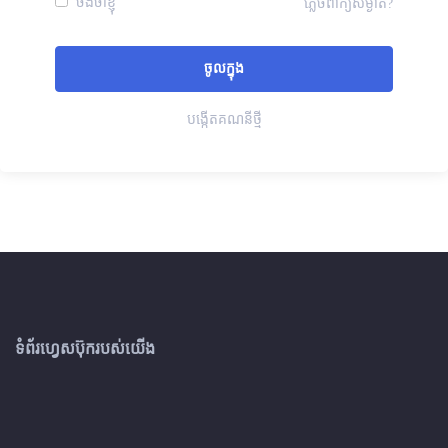
ចងចាំខ្ញុំ
ភ្លេចពាក្យសម្ងាត់?
បង្កើតគណនីថ្មី
ទំព័រហ្វេសប៊ុករបស់យើង