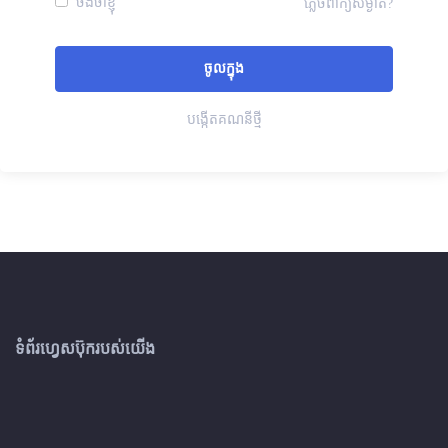
ចងចាំខ្ញុំ
ភ្លេចពាក្យសម្ងាត់?
បង្កើតគណនីថ្មី
ទំព័រហ្វេសប៊ុករបស់យើង