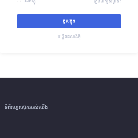
ចងចាំខ្ញុំ
ភ្លេចពាក្យសម្ងាត់?
បង្កើតគណនីថ្មី
ទំព័រហ្វេសប៊ុករបស់យើង