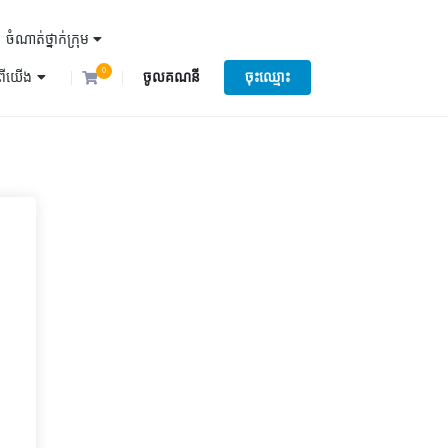
ចំណាត់ថ្នាក់ក្រុម
0
ំពីយើង
ចូលគណនី
ចុះឈ្មោះ