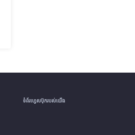
ទំព័រហ្វេសប៊ុករបស់យើង