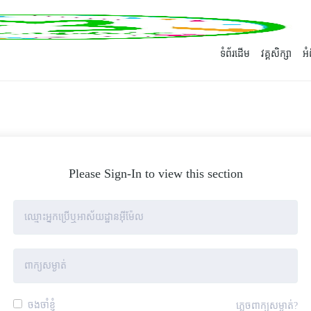
ទំព័រដើម
វគ្គសិក្សា
អ
Please Sign-In to view this section
ចងចាំខ្ញុំ
ភ្លេចពាក្យសម្ងាត់?