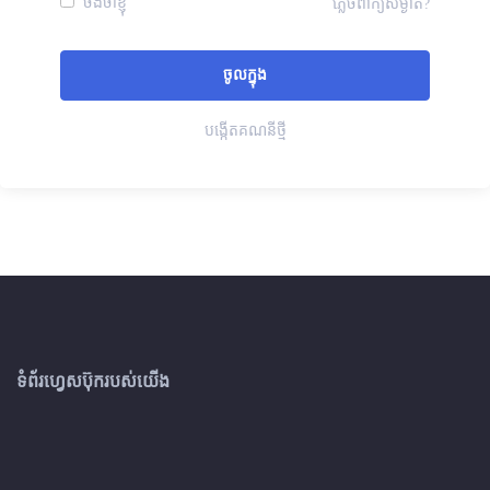
ចងចាំខ្ញុំ
ភ្លេចពាក្យសម្ងាត់?
បង្កើតគណនីថ្មី
ទំព័រហ្វេសប៊ុករបស់យើង