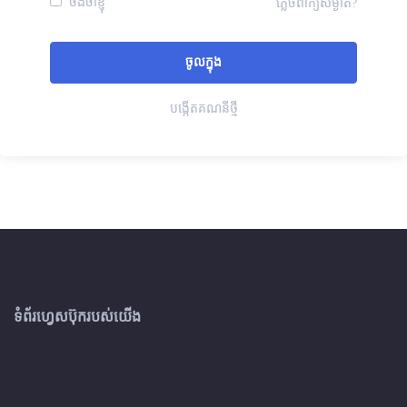
ចងចាំខ្ញុំ
ភ្លេចពាក្យសម្ងាត់?
បង្កើតគណនីថ្មី
ទំព័រហ្វេសប៊ុករបស់យើង