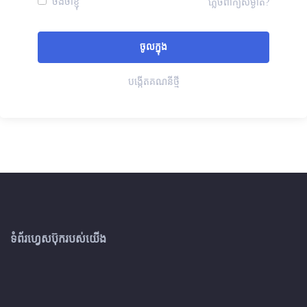
ចងចាំខ្ញុំ
ភ្លេចពាក្យសម្ងាត់?
បង្កើតគណនីថ្មី
ទំព័រហ្វេសប៊ុករបស់យើង